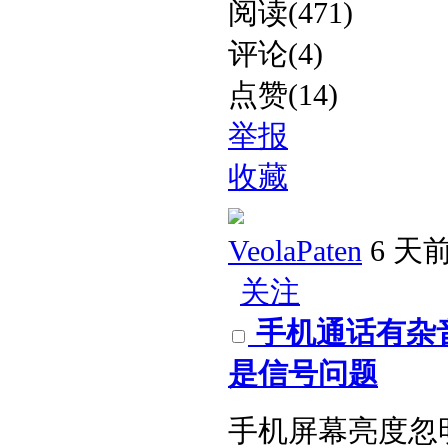
阅读(471)
评论(4)
点赞(14)
举报
收藏
VeolaPaten
6 天
关注
手机通话有杂
是信号问题​
手机屏幕亮度忽