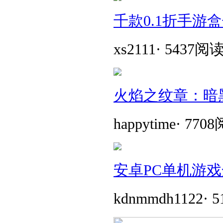
千款0.1折手游
xs2111
·
5437阅
火焰之纹章：暗
happytime
·
770
安卓PC单机游戏
kdnmmdh1122
·
5