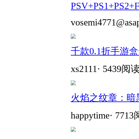
PSV+PS1+PS2+
vosemi4771@asa
千款0.1折手游
xs2111
·
5439阅
火焰之纹章：暗
happytime
·
771