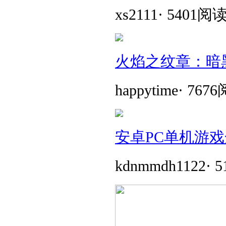
xs2111
·
5401阅
火焰之纹章：暗
happytime
·
767
安卓PC单机游戏
kdnmmdh1122
·
5