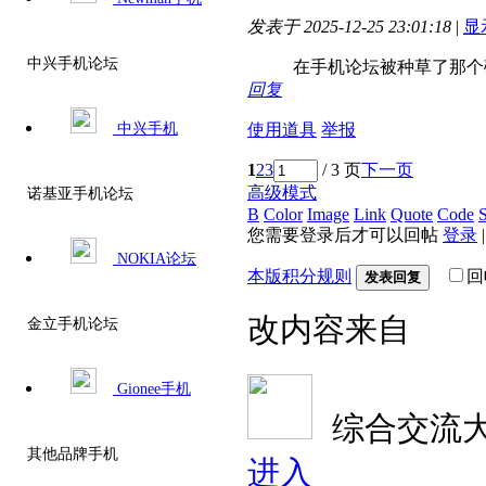
发表于 2025-12-25 23:01:18
|
显
中兴手机论坛
在手机论坛被种草了那个
回复
使用道具
举报
中兴手机
1
2
3
/ 3 页
下一页
高级模式
诺基亚手机论坛
B
Color
Image
Link
Quote
Code
S
您需要登录后才可以回帖
登录
NOKIA论坛
本版积分规则
回
发表回复
改内容来自
金立手机论坛
Gionee手机
综合交流
其他品牌手机
进入