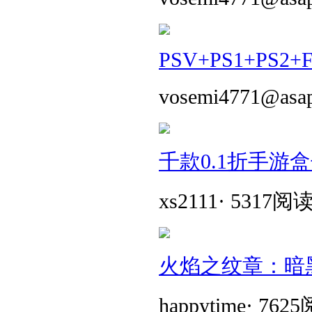
PSV+PS1+PS2+
vosemi4771@asa
千款0.1折手游
xs2111
·
5317阅
火焰之纹章：暗
happytime
·
762