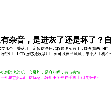
有杂音，是进灰了还是坏了？自
过几个，关蓝牙、定位这些后台权限确实有用，能多撑两小时。但说
 屏管用，LCD 屏感觉没啥用，你可以自己试试，每个人手机不一
机别边充边玩，会爆炸，是真的吗，有点害怕​
荐手机散热风扇，这玩意儿好用不？夹在手机上影响操作不​