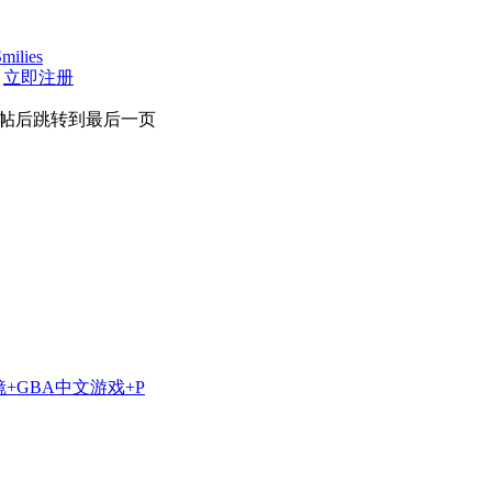
milies
|
立即注册
帖后跳转到最后一页
镜+GBA中文游戏+P