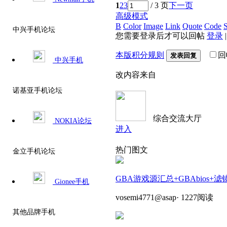
1
2
3
/ 3 页
下一页
高级模式
B
Color
Image
Link
Quote
Code
S
中兴手机论坛
您需要登录后才可以回帖
登录
本版积分规则
回
发表回复
中兴手机
改内容来自
诺基亚手机论坛
综合交流大厅
NOKIA论坛
进入
热门图文
金立手机论坛
GBA游戏源汇总+GBAbios+滤
Gionee手机
vosemi4771@asap
·
1227阅读
其他品牌手机