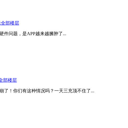
示全部楼层
件问题，是APP越来越臃肿了...
全部楼层
崩了！你们有这种情况吗？一天三充顶不住了...