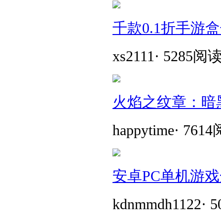
千款0.1折手游
xs2111
·
5285阅
火焰之纹章：暗
happytime
·
761
安卓PC单机游戏
kdnmmdh1122
·
5