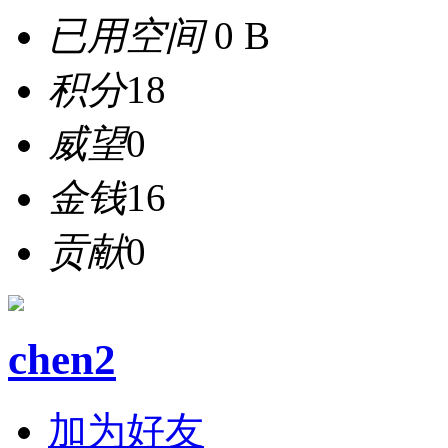
已用空间
0 B
积分
18
威望
0
金钱
16
贡献
0
chen2
加为好友