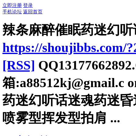
立即注册
登录
手机论坛
返回首页
辣条麻醉催眠药迷幻听话药
https://shoujibbs.com/
[RSS]
QQ13177662892
箱:a88512kj@gma
药迷幻听话迷魂药迷昏
喷雾型挥发型拍肩 ...