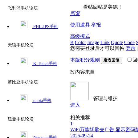
看帖回帖是美德！
飞利浦手机论坛
回复
使用道具
举报
PHILIPS手机
高级模式
B
Color
Image
Link
Quote
Code
S
天语手机论坛
您需要登录后才可以回帖
登录
本版积分规则
回
发表回复
K-Touch手机
改内容来自
努比亚手机论坛
管理与维护
nubia手机
进入
相关推荐
纽曼手机论坛
1
WiFi万能钥匙去广告 显示密码版免R
2025-09-24
Newman手机