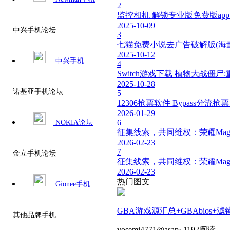
2
监控相机 解锁专业版免费版app 旧
2025-10-09
中兴手机论坛
3
七猫免费小说去广告破解版(海量小说
2025-10-12
中兴手机
4
Switch游戏下载 植物大战僵尸
2025-10-28
诺基亚手机论坛
5
12306抢票软件 Bypass分流
2026-01-29
6
NOKIA论坛
征集线索，共同维权：荣耀Mag
2026-02-23
7
金立手机论坛
征集线索，共同维权：荣耀Mag
2026-02-23
热门图文
Gionee手机
GBA游戏源汇总+GBAbios+滤
其他品牌手机
vosemi4771@asap
·
1192阅读