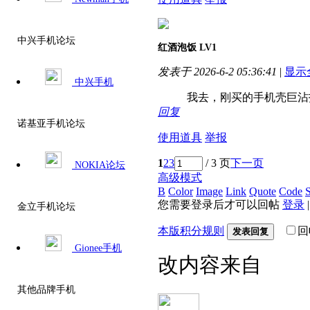
中兴手机论坛
红酒泡饭
LV1
发表于 2026-6-2 05:36:41
|
显示
中兴手机
我去，刚买的手机壳巨沾
回复
诺基亚手机论坛
使用道具
举报
1
2
3
/ 3 页
下一页
NOKIA论坛
高级模式
B
Color
Image
Link
Quote
Code
S
您需要登录后才可以回帖
登录
金立手机论坛
本版积分规则
回
发表回复
Gionee手机
改内容来自
其他品牌手机