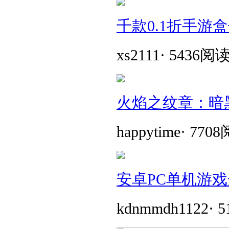
千款0.1折手游
xs2111
·
5436阅
火焰之纹章：暗
happytime
·
770
安卓PC单机游戏
kdnmmdh1122
·
5