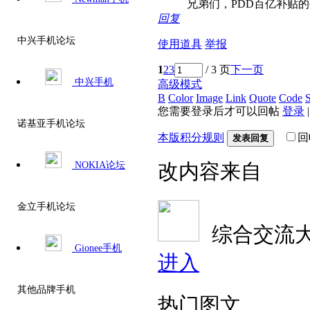
兄弟们，PDD百亿补贴的
回复
中兴手机论坛
使用道具
举报
1
2
3
/ 3 页
下一页
中兴手机
高级模式
B
Color
Image
Link
Quote
Code
S
您需要登录后才可以回帖
登录
诺基亚手机论坛
本版积分规则
回
发表回复
NOKIA论坛
改内容来自
金立手机论坛
综合交流
Gionee手机
进入
其他品牌手机
热门图文