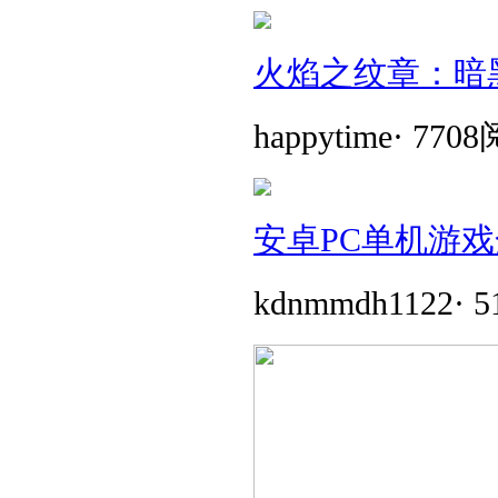
火焰之纹章：暗
happytime
·
770
安卓PC单机游戏
kdnmmdh1122
·
5